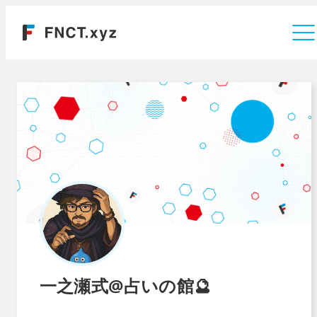
運営会社
一之瀬式@占いの館🔮